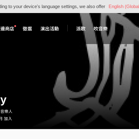
ing to your device's language settings, we also offer
English (Global
周邊商店
徵選
演出活動
派歌
吹音樂
ky
y・音樂人
 月 加入