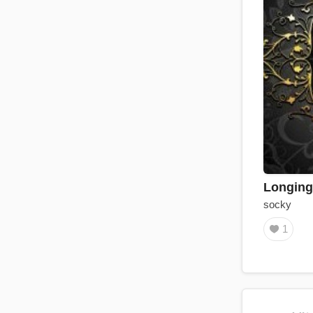
Longi
socky
1