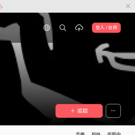
)
.
登入 / 註冊
＋ 追蹤
音樂
粉絲
追蹤中