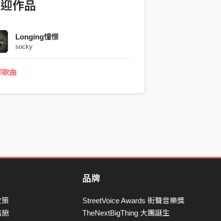
歡迎作品
Longing憧憬
socky
部歌曲
品牌
政策
StreetVoice Awards 街聲音樂獎
措施
TheNextBigThing 大團誕生