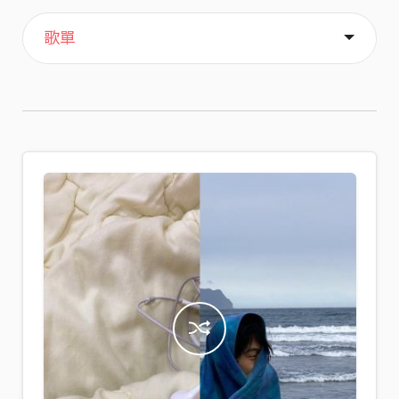
主頁
喜歡
關於
歌單