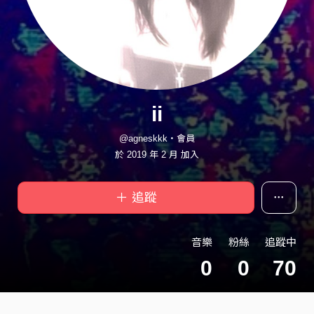
ii
@agneskkk・會員
於 2019 年 2 月 加入
＋ 追蹤
音樂
粉絲
追蹤中
0
0
70