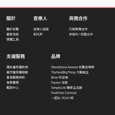
關於
音樂人
商務合作
關於街聲
音樂人指南
行銷業務合作
最新消息
街托邦
非營利 / 校園合作
媒體工具
支援服務
品牌
隱私權保護政策
StreetVoice Awards 街聲音樂獎
著作權保護措施
TheNextBigThing 大團誕生
會員服務條款
Blow 吹音樂
免責聲明
Packer 派歌
幫助中心
SimpleLife 簡單生活節
ParkPark Carnival
一起比 YEAH 吧