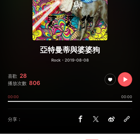
亞特曼蒂與婆婆狗
Rock
・2019-08-08
28
喜歡
806
播放次數
00:00
00:00
分享：