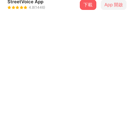
StreetVoice App
下載
App 開啟
變胖校隊 A Fatty A Loser
4.8(1446)
＋ 追蹤
@afattyaloser
介紹
作曲：滷蛋
作詞：滷蛋
編曲：變胖校隊
歌詞
He's a magic dog He's a magic dog
He won't let you go He's a magic dog ！