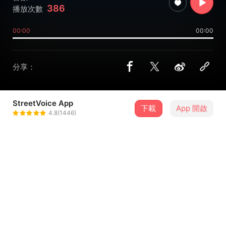
386
播放次數
00:00
00:00
分享：
StreetVoice App
下載
App 開啟
adway®
4.8(1446)
＋ 追蹤
@adrian90823
合作音樂人
ted