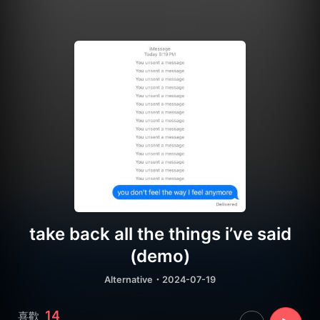
take back all the things i’ve said
(demo)
Alternative
・2024-07-19
14
喜歡