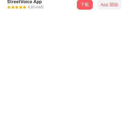
StreetVoice App
下載
App 開啟
阿超achau
4.8(1446)
＋ 追蹤
@achauchau
介紹
只是日記。
新電腦宅錄
歌詞
<你最近怎樣>
真不該一個人走進家飾店
這裡 我們構築了太多的未來