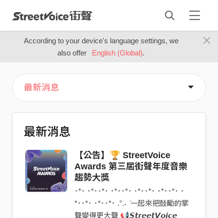
According to your device's language settings, we
also offer
English (Global)
.
關於街聲
媒體工具
音樂人指南
街托邦
行銷業務合作
非營利 / 校園合作
隱私權保護政策
著作權保護措施
會員服務條款
免責聲明
幫助中心
最新消息
最新消息
【公告】🏆 StreetVoice
Awards 第三屆街聲年度音樂
趨勢大獎
･*･ ･*･･*･ ･*･･*･ ･*･･*･ ･*･･*･ ･
*･･*･ ･*･･*･ .°.˖ ݁ 一起來把鼓勵的掌
聲變得更大聲 📢 ​​𝙎𝙩𝙧𝙚𝙚𝙩𝙑𝙤𝙞𝙘𝙚