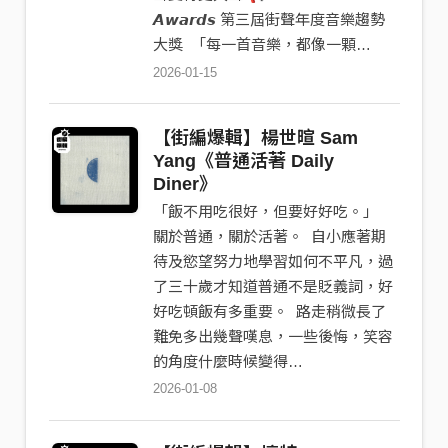
𝘼𝙬𝙖𝙧𝙙𝙨 第三屆街聲年度音樂趨勢
大獎 󠀠󠀠 「每一首音樂，都像一顆…
2026-01-15
【街編爆輯】​​楊世暄 Sam
Yang《普通活著 Daily
Diner》
「飯不用吃很好，但要好好吃。」 󠀠󠀠󠀠󠀠󠀠󠀠󠀠
關於普通，關於活著。 󠀠󠀠󠀠 自小應著期
待及慾望努力地學習如何不平凡，過
了三十歲才知道普通不是貶義詞，好
好吃頓飯有多重要。 󠀠 路走稍微長了
難免多出幾聲嘆息，一些後悔，笑容
的角度什麼時候變得…
2026-01-08