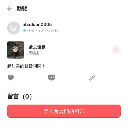
動態
abaddon0305
評論・2017-05-10
遺忘遣返
馬曉安
超甜美的聲音阿阿！
留言（
0
）
登入會員開始留言