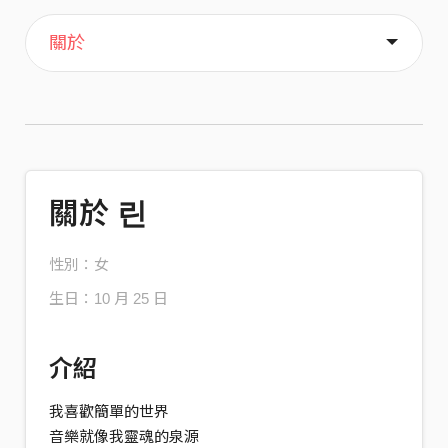
主頁
歌單
喜歡
關於
關於 린
性別：女
生日：10 月 25 日
介紹
我喜歡簡單的世界
音樂就像我靈魂的泉源