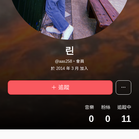
린
@aas258・會員
於 2014 年 3 月 加入
＋ 追蹤
音樂
粉絲
追蹤中
0
0
11