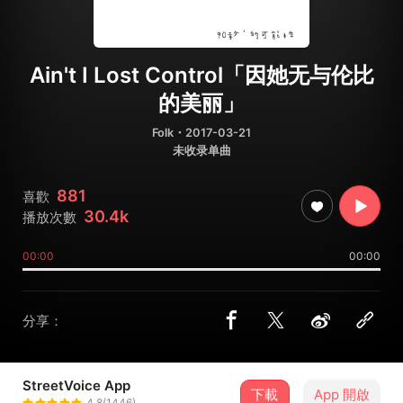
Ain't I Lost Control「因她无与伦比
的美丽」
Folk
・2017-03-21
未收录单曲
881
喜歡
30.4k
播放次數
00:00
00:00
分享：
StreetVoice App
下載
App 開啟
阿肆
4.8(1446)