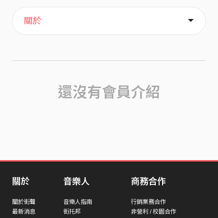
主頁
歌單
喜歡
關於
還沒有會員介紹
關於
音樂人
商務合作
關於街聲
音樂人指南
行銷業務合作
最新消息
街托邦
非營利 / 校園合作