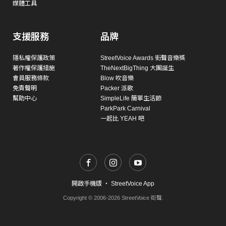
媒體工具
支援服務
品牌
隱私權保護政策
StreetVoice Awards 街聲音樂獎
著作權保護措施
TheNextBigThing 大團誕生
會員服務條款
Blow 吹音樂
免責聲明
Packer 派歌
幫助中心
SimpleLife 簡單生活節
ParkPark Carnival
一起比 YEAH 吧
開啟手機版
・
StreetVoice App
Copyright © 2006-2026 StreetVoice 街聲.