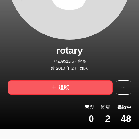
rotary
@a89512ro・會員
於 2010 年 2 月 加入
＋ 追蹤
音樂
粉絲
追蹤中
0
2
48