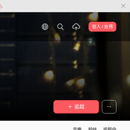
)
.
登入 / 註冊
＋ 追蹤
音樂
粉絲
追蹤中