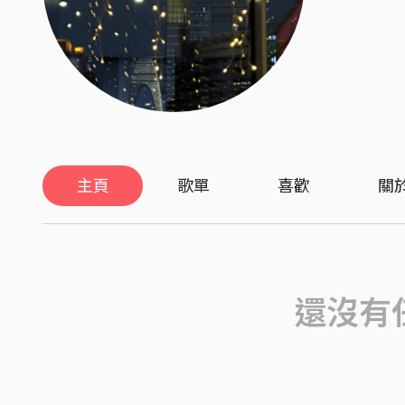
主頁
歌單
喜歡
關
還沒有