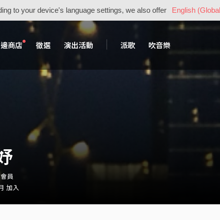
ing to your device's language settings, we also offer
English (Global
周邊商店
徵選
演出活動
派歌
吹音樂
妤
・會員
 月 加入