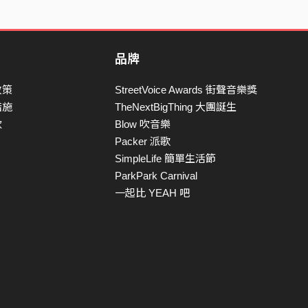
品牌
政策
StreetVoice Awards 街聲音樂獎
措施
TheNextBigThing 大團誕生
款
Blow 吹音樂
Packer 派歌
SimpleLife 簡單生活節
ParkPark Carnival
一起比 YEAH 吧