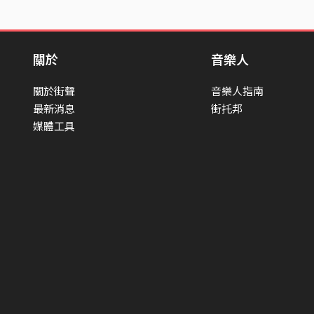
關於
音樂人
關於街聲
音樂人指南
最新消息
街托邦
媒體工具