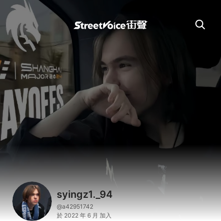
syingz1._94
@a42951742
於 2022 年 6 月 加入