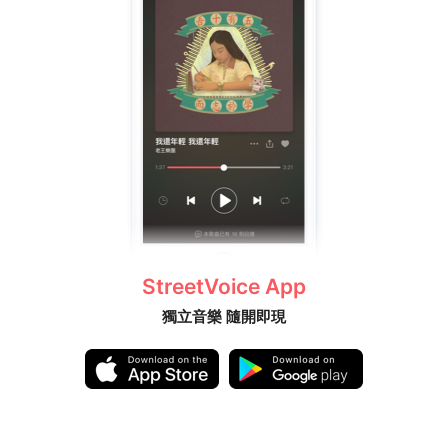
StreetVoice App
獨立音樂 隨開即現