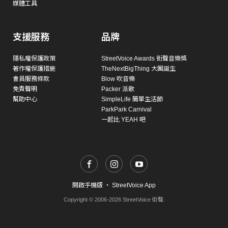
媒體工具
支援服務
品牌
隱私權保護政策
StreetVoice Awards 街聲音樂獎
著作權保護措施
TheNextBigThing 大團誕生
會員服務條款
Blow 吹音樂
免責聲明
Packer 派歌
幫助中心
SimpleLife 簡單生活節
ParkPark Carnival
一起比 YEAH 吧
開啟手機版
・
StreetVoice App
Copyright © 2006-2026 StreetVoice 街聲.