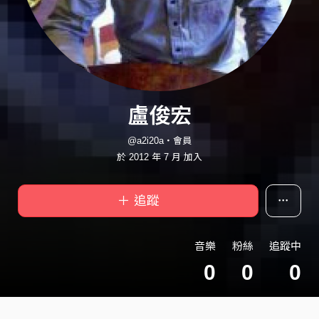
盧俊宏
@a2i20a・會員
於 2012 年 7 月 加入
＋ 追蹤
音樂
粉絲
追蹤中
0
0
0