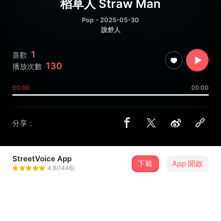
稻草人 Straw Man
Pop
・2025-05-30
說舒人
1
喜歡
130
播放次數
00:00
00:00
分享：
StreetVoice App
下載
App 開啟
舒國銘 Shu Shu
4.8(1446)
＋ 追蹤
@a2745858