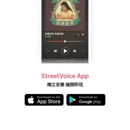
StreetVoice App
獨立音樂 隨開即現