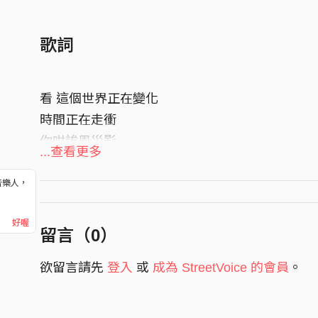
歌詞
看 這個世界正在變化
時間正在走衝
你咁誒恩災影
...查看更多
可悲誒生命啊
龍係你們手中誒玩具
音樂人，
！
音龍戲沈默誒花
好喔
留言（
0
）
心內有很多話 卻沒資格講話
欲留言請先
登入
或
成為 StreetVoice 的會員
。
財團跟政府 作伙在爛
生命誒正義 一直在喊
有誰聽尬這 誒檔改變什