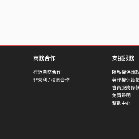
咱誒未來啊 苦憐誒囝子
溫龍係沈默誒花 想要講話刷龍謀機會
溫一直勒打拼 只想要讓生活平安好好的過
厝一間一間 在拆
命一條一條 在挫
商務合作
支援服務
話一句一句 在共
世界一工一工 欲死啊
行銷業務合作
隱私權保護
非營利 / 校園合作
著作權保護
狗仔跟貓仔 躺勒頭咖
會員服務條
山頭嘎山咖 流浪底加
免責聲明
幫助中心
每天八豆妖尬 互相殘殺
今天曼加啊 都誒妖死啊