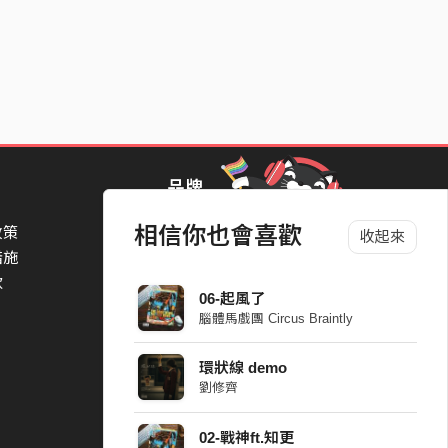
品牌
相信你也會喜歡
政策
StreetVoice Awards 街聲音樂獎
收起來
措施
TheNextBigThing 大團誕生
款
Blow 吹音樂
06-起風了
Packer 派歌
腦體馬戲團 Circus Braintly
SimpleLife 簡單生活節
ParkPark Carnival
環狀線 demo
一起比 YEAH 吧
劉修齊
02-戰神ft.知更