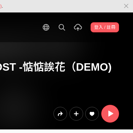
)
.
登入 / 註冊
OST -惦惦誒花（DEMO)