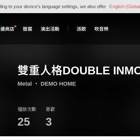
ing to your device's language settings, we also offer
English (Global
周邊商店
徵選
演出活動
派歌
吹音樂
雙重人格DOUBLE INM
Metal
・
DEMO HOME
播放次數
喜歡
25
3