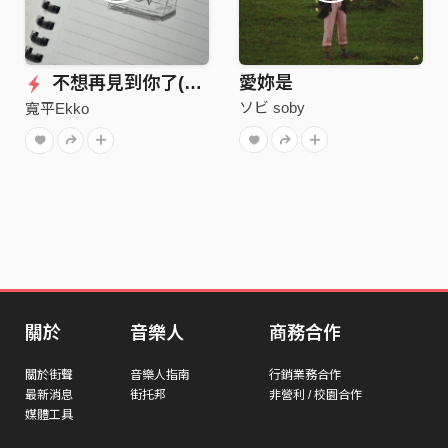
不想再見到你了(demo)
愛妳是
ソビ soby
寬平Ekko
關於
音樂人
商務合作
關於街聲
音樂人指南
行銷業務合作
最新消息
街托邦
非營利 / 校園合作
媒體工具