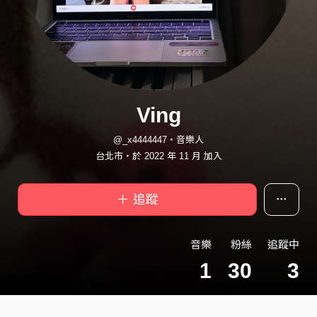
Ving
@_x4444447・音樂人
台北市・於 2022 年 11 月 加入
＋ 追蹤
音樂
粉絲
追蹤中
1
30
3