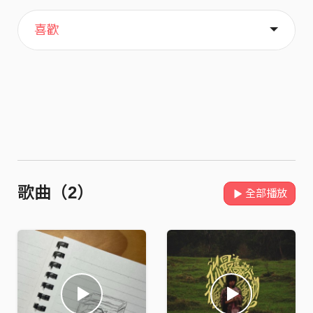
主頁
音樂
關於
喜歡
歌曲（2）
全部播放