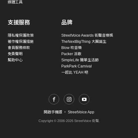
媒體工具
支援服務
品牌
隱私權保護政策
StreetVoice Awards 街聲音樂獎
著作權保護措施
TheNextBigThing 大團誕生
會員服務條款
Blow 吹音樂
免責聲明
Packer 派歌
幫助中心
SimpleLife 簡單生活節
ParkPark Carnival
一起比 YEAH 吧
開啟手機版
・
StreetVoice App
Copyright © 2006-2026 StreetVoice 街聲.