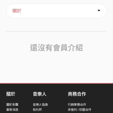
主頁
歌單
喜歡
關於
還沒有會員介紹
關於
音樂人
商務合作
關於街聲
音樂人指南
行銷業務合作
最新消息
街托邦
非營利 / 校園合作