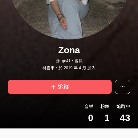
Zona
@_gd41・會員
桃園市・於 2019 年 4 月 加入
＋ 追蹤
音樂
粉絲
追蹤中
0
1
43