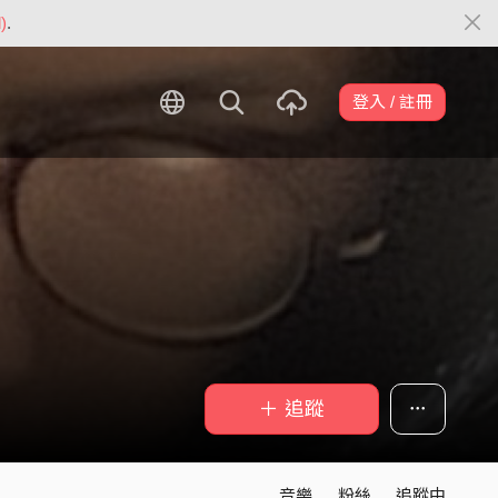
)
.
登入 / 註冊
＋ 追蹤
音樂
粉絲
追蹤中