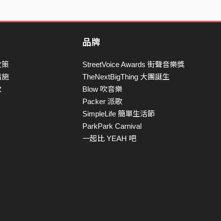
品牌
政策
StreetVoice Awards 街聲音樂獎
措施
TheNextBigThing 大團誕生
款
Blow 吹音樂
Packer 派歌
SimpleLife 簡單生活節
ParkPark Carnival
一起比 YEAH 吧