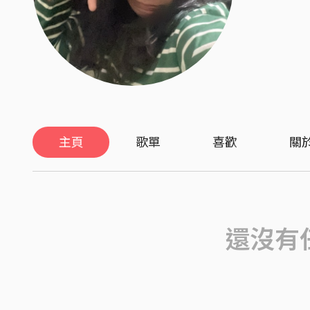
主頁
歌單
喜歡
關
還沒有