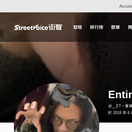
Accord
發現
排行榜
歌單
Enti
@__ET・會
於 2018 年 6