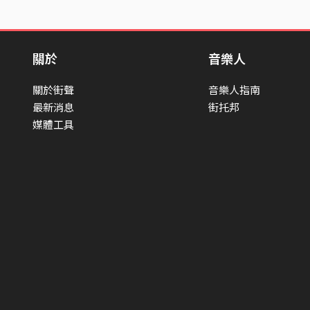
關於
音樂人
關於街聲
音樂人指南
最新消息
街托邦
媒體工具