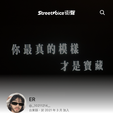
ER
@__10211214__
台東縣・於 2021 年 3 月 加入