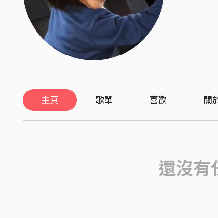
主頁
歌單
喜歡
關
還沒有