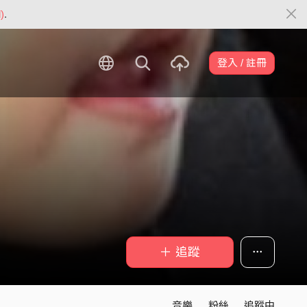
)
.
登入 / 註冊
＋ 追蹤
音樂
粉絲
追蹤中