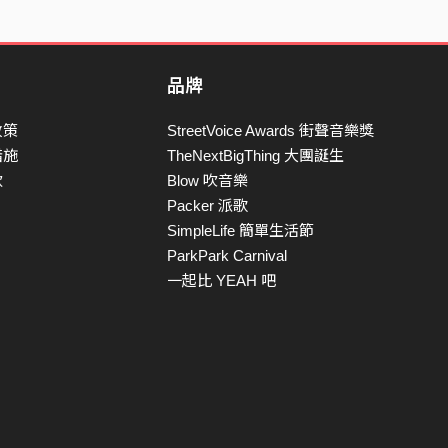
品牌
政策
StreetVoice Awards 街聲音樂獎
措施
TheNextBigThing 大團誕生
款
Blow 吹音樂
Packer 派歌
SimpleLife 簡單生活節
ParkPark Carnival
一起比 YEAH 吧