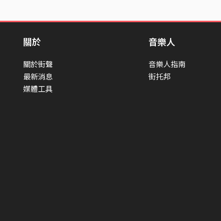
關於
音樂人
關於街聲
音樂人指南
最新消息
街托邦
媒體工具