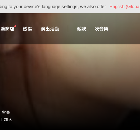
ing to your device's language settings, we also offer
English (Global
周邊商店
徵選
演出活動
派歌
吹音樂
_・會員
 月 加入