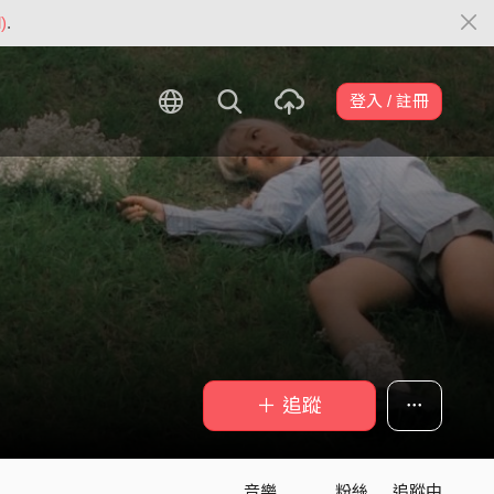
)
.
登入 / 註冊
＋ 追蹤
音樂
粉絲
追蹤中