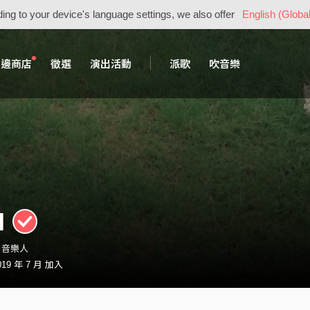
ing to your device's language settings, we also offer
English (Global
周邊商店
徵選
演出活動
派歌
吹音樂
I
9・音樂人
19 年 7 月 加入