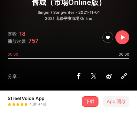
舊城（市場Online版）
Singer / Songwriter
・2021-11-01
2021 山線平快市場 Online
18
喜歡
757
播放次數
00:00
00:00
分享：
StreetVoice App
黃子軒與山平快 ZiXuan & Slow
下載
App 開啟
4.8(1446)
＋ 追蹤
Train
@ZiXuanslowtrain