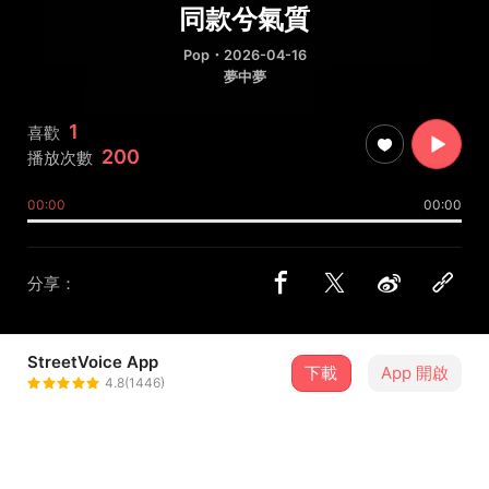
同款兮氣質
Pop
・2026-04-16
夢中夢
1
喜歡
200
播放次數
00:00
00:00
分享：
StreetVoice App
下載
App 開啟
昭霖
4.8(1446)
＋ 追蹤
@Zhaolin