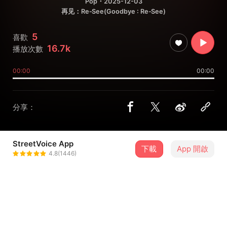
Pop
・2025-12-03
再见：Re‑See(Goodbye : Re‑See)
5
喜歡
16.7k
播放次數
00:00
00:00
分享：
StreetVoice App
下載
App 開啟
张梁薪
4.8(1446)
＋ 追蹤
@Zhangliangxin
歌詞