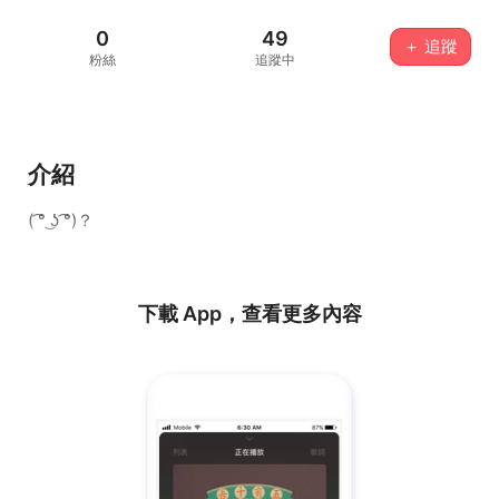
0
49
＋ 追蹤
粉絲
追蹤中
介紹
( ͡° ͜ʖ ͡°)？
下載 App，查看更多內容