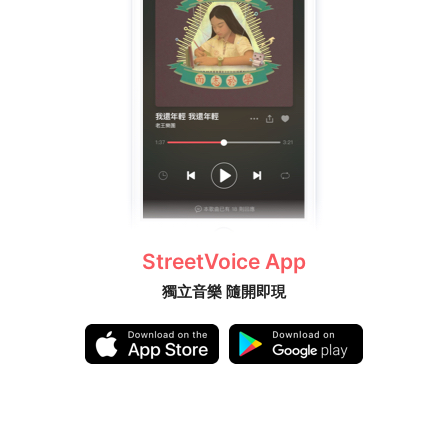
StreetVoice App
獨立音樂 隨開即現