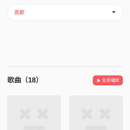
主頁
歌單
關於
喜歡
歌曲（18）
全部播放