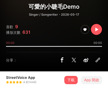
可愛的小睫毛Demo
Singer / Songwriter
・2026-05-17
9
喜歡
631
播放次數
00:00
00:00
分享：
StreetVoice App
下載
App 開啟
悅樂Mandy Tan
4.8(1446)
＋ 追蹤
@YueYue1331