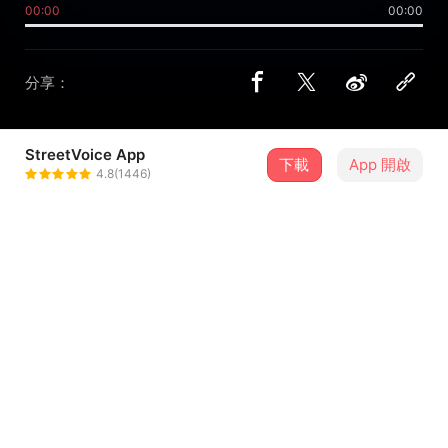
00:00
00:00
分享：
StreetVoice App
下載
App 開啟
Chamelya/カメリア
4.8(1446)
＋ 追蹤
@Yuanshiren
介紹
每天早上起床，带上让我呼吸困难的面罩，拖着要死的心情
去上课，怕被看透，怕社交，怕不被接受，怕世界上的人都
讨厌我。压抑的我和放弃清醒的自我在脑袋里打转，我无法
清醒，只期盼那个曾经那个乐观阳光的我回来我身边，期盼