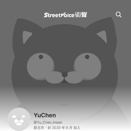
YuChen
@Yu_Chen_Hsieh
新北市・於 2020 年 6 月 加入