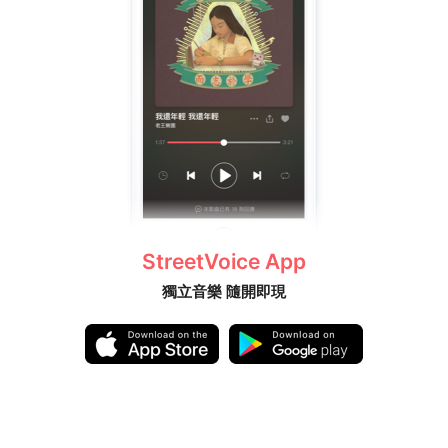
StreetVoice App
獨立音樂 隨開即現