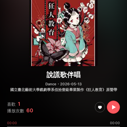
說謊歌伴唱
Dance
・2026-05-13
國立臺北藝術大學戲劇學系佰拾壹級畢業製作《狂人教育》原聲帶
1
喜歡
60
播放次數
00:00
00:00