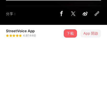
分享：
StreetVoice App
國立臺北藝術大學戲劇學系佰拾壹
下載
App 開啟
4.8(1446)
＋ 追蹤
級畢業製作《狂人教育》
@YuWei__
介紹
《狂人教育》第一場
伴奏版本
歌詞