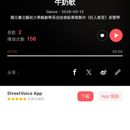
牛奶歌
Dance
・2026-05-13
國立臺北藝術大學戲劇學系佰拾壹級畢業製作《狂人教育》原聲帶
2
喜歡
156
播放次數
00:00
00:00
分享：
StreetVoice App
國立臺北藝術大學戲劇學系佰拾壹
下載
App 開啟
4.8(1446)
＋ 追蹤
級畢業製作《狂人教育》
@YuWei__