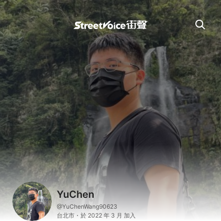
YuChen
@YuChenWang90623
台北市・於 2022 年 3 月 加入