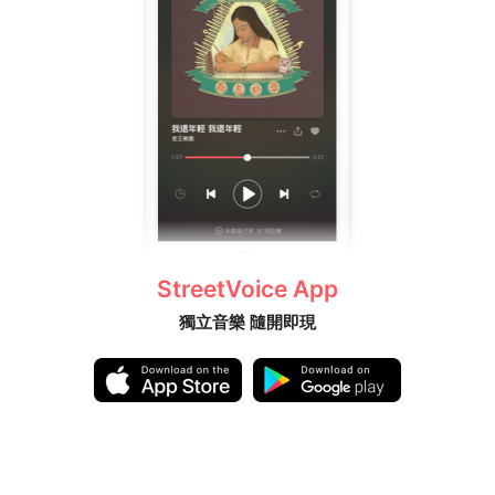
StreetVoice App
獨立音樂 隨開即現