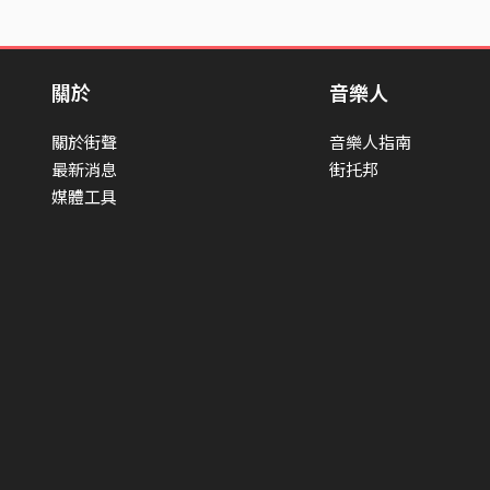
關於
音樂人
關於街聲
音樂人指南
最新消息
街托邦
媒體工具