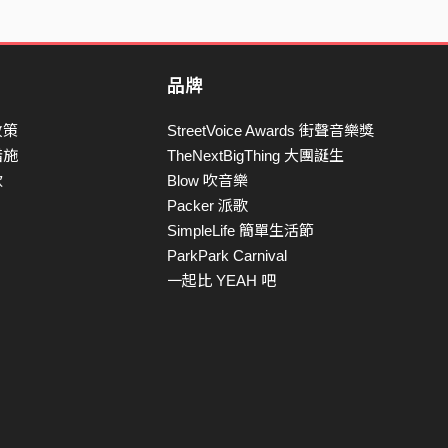
品牌
政策
StreetVoice Awards 街聲音樂獎
措施
TheNextBigThing 大團誕生
款
Blow 吹音樂
Packer 派歌
SimpleLife 簡單生活節
ParkPark Carnival
一起比 YEAH 吧