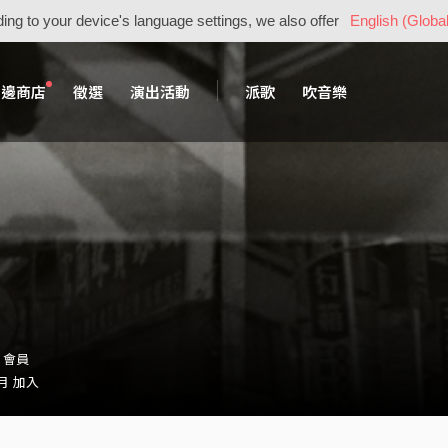
ing to your device's language settings, we also offer
English (Global
周邊商店
徵選
演出活動
派歌
吹音樂
2・會員
 月 加入