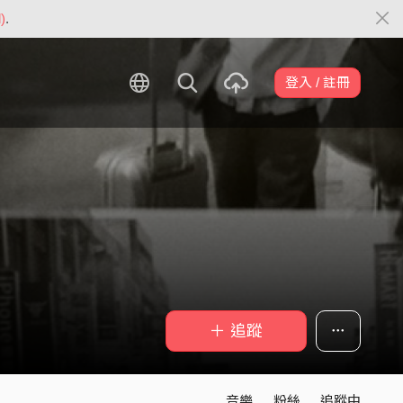
)
.
登入 / 註冊
＋ 追蹤
音樂
粉絲
追蹤中