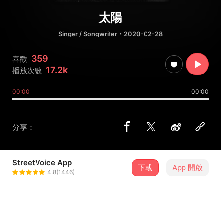
太陽
Singer / Songwriter
・2020-02-28
359
喜歡
17.2k
播放次數
00:00
00:00
分享：
StreetVoice App
下載
App 開啟
YOJI
4.8(1446)
＋ 追蹤
@Yojihao_