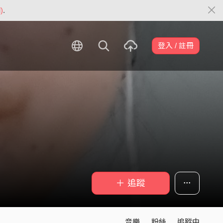
)
.
登入 / 註冊
＋ 追蹤
音樂
粉絲
追蹤中