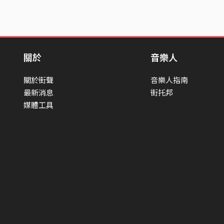
關於
音樂人
關於街聲
音樂人指南
最新消息
街托邦
媒體工具