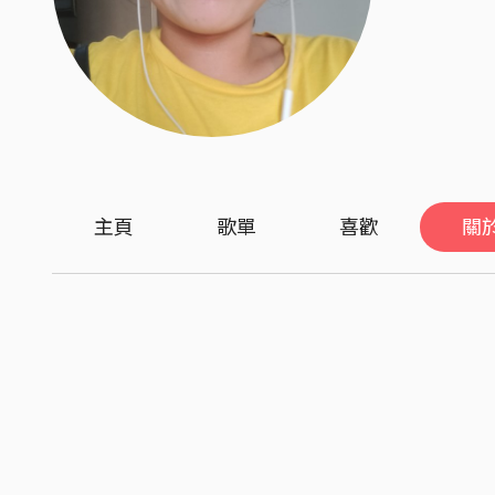
主頁
歌單
喜歡
關