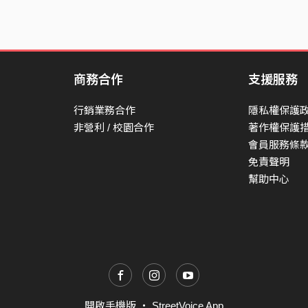
商務合作
支援服務
行銷業務合作
隱私權保護
非營利 / 校園合作
著作權保護
會員服務條
免責聲明
幫助中心
開啟手機版
・
StreetVoice App