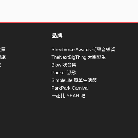
品牌
政策
StreetVoice Awards 街聲音樂獎
措施
TheNextBigThing 大團誕生
款
Blow 吹音樂
Packer 派歌
SimpleLife 簡單生活節
ParkPark Carnival
一起比 YEAH 吧