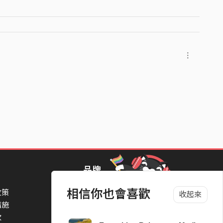
row
and
品牌
相信你也會喜歡
政策
StreetVoice Awards 街聲音樂獎
收起來
措施
TheNextBigThing 大團誕生
款
Blow 吹音樂