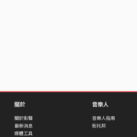
關於
音樂人
關於街聲
音樂人指南
最新消息
街托邦
媒體工具