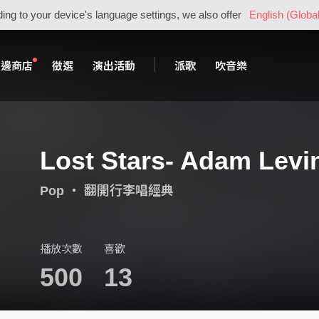
ing to your device's language settings, we also offer
English (Global
周邊商店
徵選
演出活動
派歌
吹音樂
Lost Stars- Adam Levin
Pop
・
翻開行李唱經典
播放次數
喜歡
500
13