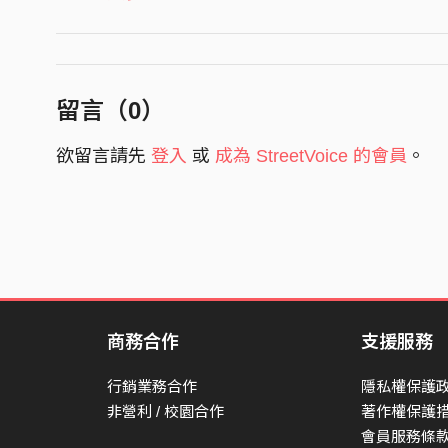
Please see me
請把我看成是
reaching out for someone I can't see
伸出雙手想去擁抱，苦苦等著那些不存在的人
留言（
0
）
Take my hand let's see where we wake up tomor
欲留言請先
登入
或
成為 StreetVoice 的會員
。
牽著我的手吧，看看我們明早會在哪醒來
Best laid plans sometimes are just a one night st
為什麼一夜情反而常常成為了眼下最好的選擇呢
I'd be damned Cupid's demanding back his arrow
該責怪丘比特把愛情都給破壞殆盡了嗎
So let's get drunk on our tears and
或著不如讓我們在淚水中醉生夢死吧。
商務合作
支援服務
God, tell us the reason
行銷業務合作
隱私權保護
上帝呀，告訴我們原因吧
非營利 / 校園合作
著作權保護
會員服務條
youth is wasted on the young