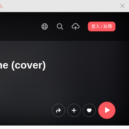
)
.
登入 / 註冊
e (cover)