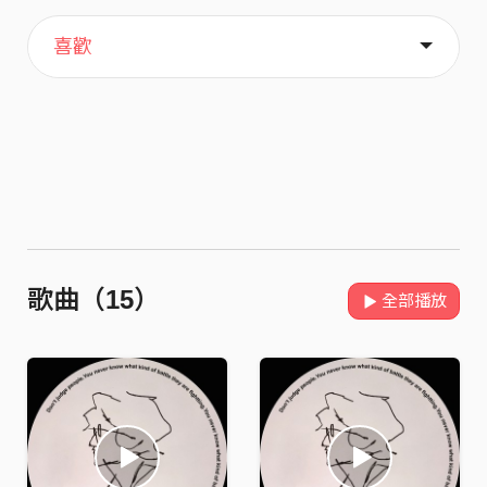
主頁
關於
喜歡
歌曲（15）
全部播放