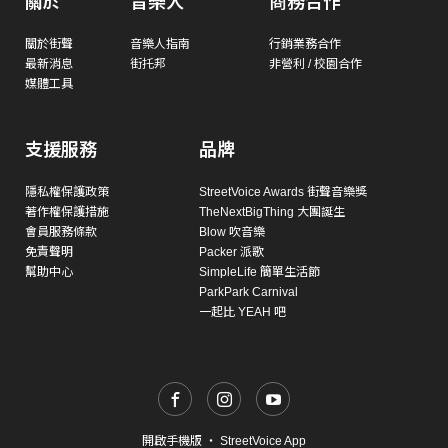
關於
音樂人
商務合作
關於街聲
音樂人指南
行銷業務合作
最新消息
街托邦
非營利 / 校園合作
媒體工具
支援服務
品牌
隱私權保護政策
StreetVoice Awards 街聲音樂獎
著作權保護措施
TheNextBigThing 大團誕生
會員服務條款
Blow 吹音樂
免責聲明
Packer 派歌
幫助中心
SimpleLife 簡單生活節
ParkPark Carnival
一起比 YEAH 吧
開啟手機版
・
StreetVoice App