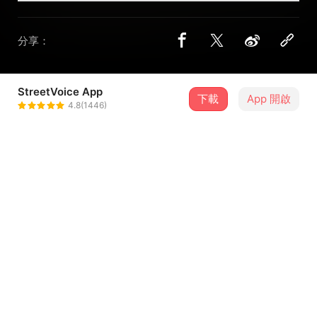
分享：
StreetVoice App
下載
App 開啟
1na
4.8(1446)
＋ 追蹤
@XDD6666music
介紹
2021前庫存
純midi編曲練習
歌詞