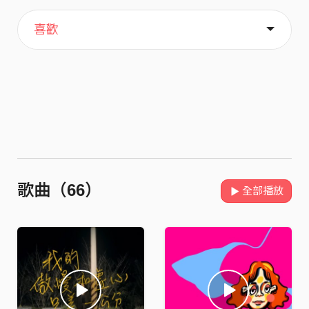
主頁
關於
喜歡
歌曲（66）
全部播放