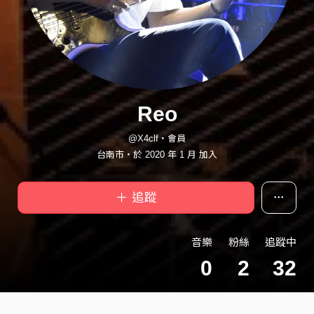
Reo
@X4clf・會員
台南市・於 2020 年 1 月 加入
＋ 追蹤
音樂
粉絲
追蹤中
0
2
32