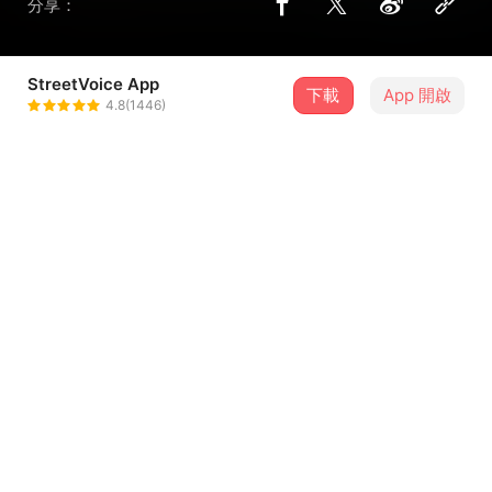
分享：
StreetVoice App
下載
App 開啟
金铭杰
4.8(1446)
＋ 追蹤
@WorkHater
介紹
作词：金铭杰
作曲：金铭杰
演唱：金铭杰
编曲：金铭杰×杨紫沁
制作人：杨紫沁
...查看更多
吉他：金铭杰
拇指琴：金铭杰