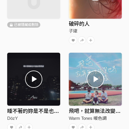
破碎的人
已被隱藏或刪除
子瑋
睡不著的妳是不是也在想著誰(DEMO)
飛吧，就算無法改變世界又怎樣
DözY
Warm Tones 暖色調