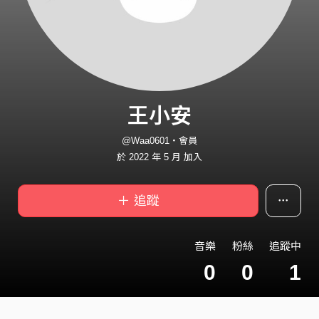
王小安
@Waa0601・會員
於 2022 年 5 月 加入
＋ 追蹤
音樂
粉絲
追蹤中
0
0
1