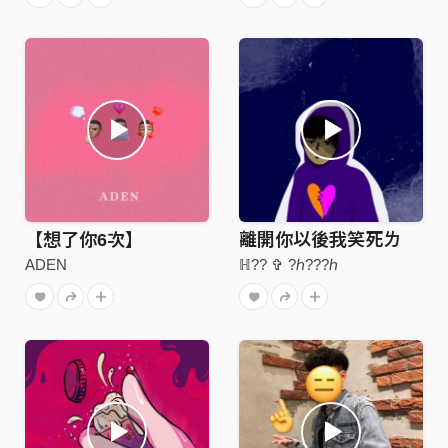
【想了你6次】
離開你以後我笑死ㄌ
ADEN
ℍ?? ✞ ?ℎ???ℎ