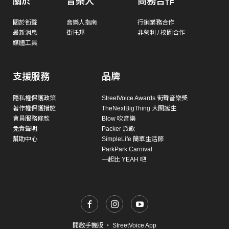
關於
音樂人
商務合作
關於街聲
音樂人指南
行銷業務合作
最新消息
街托邦
非營利 / 校園合作
媒體工具
支援服務
品牌
隱私權保護政策
StreetVoice Awards 街聲音樂獎
著作權保護措施
TheNextBigThing 大團誕生
會員服務條款
Blow 吹音樂
免責聲明
Packer 派歌
幫助中心
SimpleLife 簡單生活節
ParkPark Carnival
一起比 YEAH 吧
開啟手機版
・
StreetVoice App