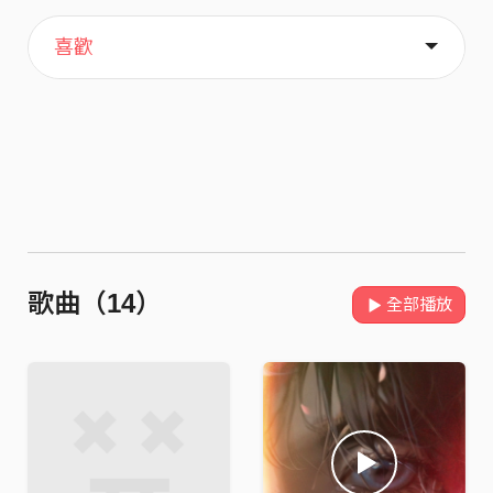
主頁
關於
喜歡
歌曲（14）
全部播放