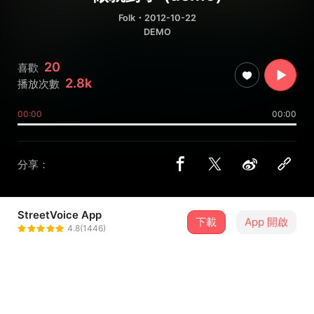
Folk
・2012-10-22
DEMO
20
喜歡
2.8k
播放次數
00:00
00:00
分享：
StreetVoice App
下載
App 開啟
白袍與聽診器
4.8(1446)
＋ 追蹤
@WStethoscope