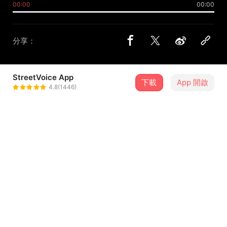
00:00
00:00
分享：
StreetVoice App
下載
App 開啟
VH (Vast & Hazy)
4.8(1446)
＋ 追蹤
@VastHazy
8 月
2026 澎大海沙灘音樂祭－8/21
21
14:30．澎湖縣・隘門沙灘
介紹