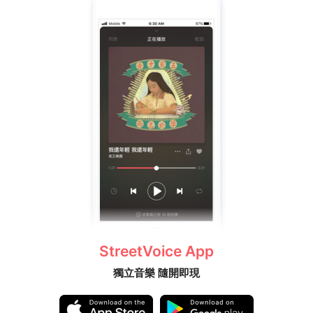
StreetVoice App
獨立音樂 隨開即現