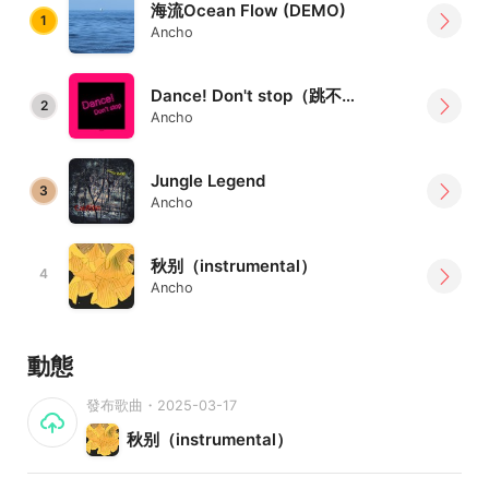
海流Ocean Flow (DEMO)
1
Ancho
Dance! Don't stop（跳不停）
2
Ancho
Jungle Legend
3
Ancho
秋别（instrumental）
4
Ancho
動態
發布歌曲・2025-03-17
秋别（instrumental）