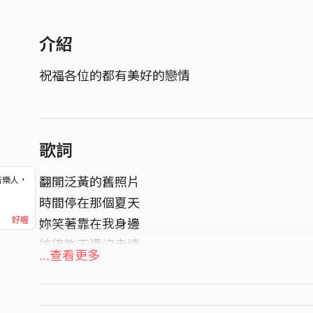
介紹
祝福各位的都有美好的戀情
歌詞
翻開泛黃的舊照片
音樂人，
！
時間停在那個夏天
好喔
妳笑著靠在我身邊
彷彿昨天還沒走遠
...查看更多
窗外街燈又亮了一遍
我卻走不出那些從前