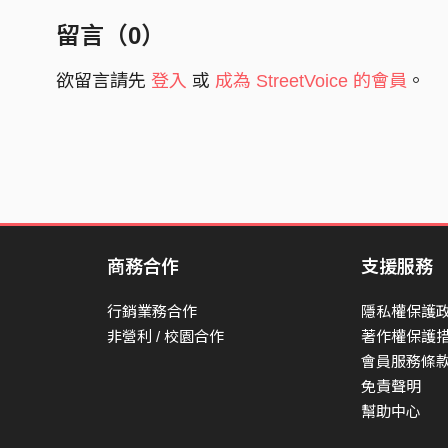
朋友說該向前一些
留言（
0
）
可心還留在妳那邊
欲留言請先
登入
或
成為 StreetVoice 的會員
。
這些年我學會偽裝
學會把眼淚收藏
學會在人群中央
假裝早已遺忘
離開妳已經好多年
愛妳卻從來沒改變
商務合作
支援服務
我把思念埋進歲月
卻總在深夜浮現
行銷業務合作
隱私權保護
非營利 / 校園合作
著作權保護
如果重來一次相見
會員服務條
我還會牽起妳的手不變
免責聲明
只是命運寫好的終點
幫助中心
終究把我們拆散在人間