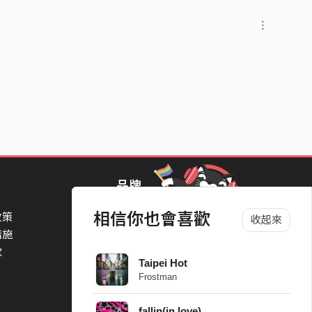
品牌
相信你也會喜歡
政策
StreetVoice Awards 街聲音樂獎
收起來
措施
TheNextBigThing 大團誕生
款
Blow 吹音樂
Taipei Hot
Packer 派歌
Frostman
SimpleLife 簡單生活節
ParkPark Carnival
fallin(in love)