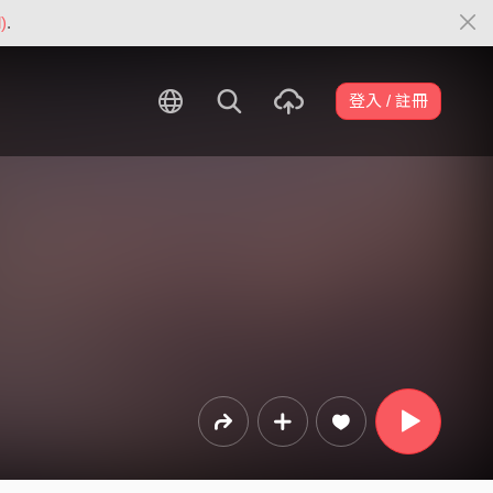
)
.
登入 / 註冊