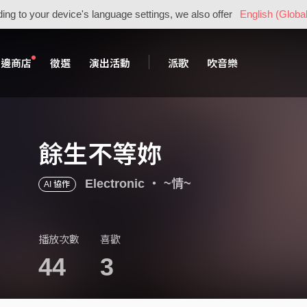
ing to your device's language settings, we also offer
English (Global
周邊商店
徵選
演出活動
派歌
吹音樂
餘生不等妳
Electronic
・
~情~
AI 協作
播放次數
喜歡
44
3