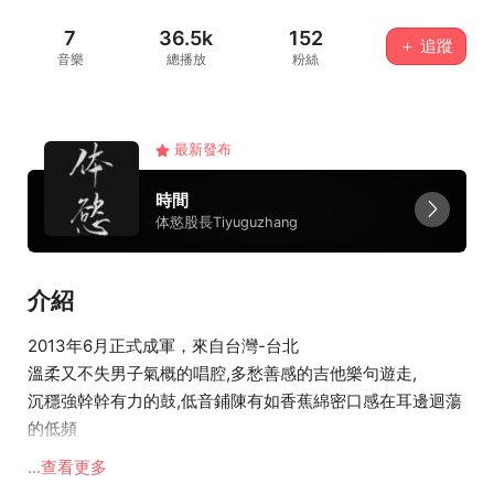
7
36.5k
152
＋ 追蹤
音樂
總播放
粉絲
最新發布
時間
体慾股長Tiyuguzhang
介紹
2013年6月正式成軍，來自台灣-台北
溫柔又不失男子氣概的唱腔,多愁善感的吉他樂句遊走,
沉穩強幹幹有力的鼓,低音鋪陳有如香蕉綿密口感在耳邊迴蕩
的低頻
紀錄些我們眼前的人事物 用很認真的心態做歌給大家聽
...查看更多
我們是今年冬天最難忘的美型男子團體