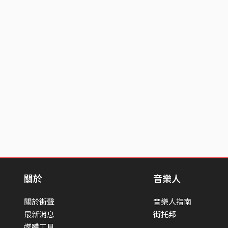
關於
音樂人
關於街聲
音樂人指南
最新消息
街托邦
媒體工具