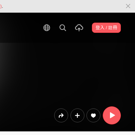
)
.
登入 / 註冊