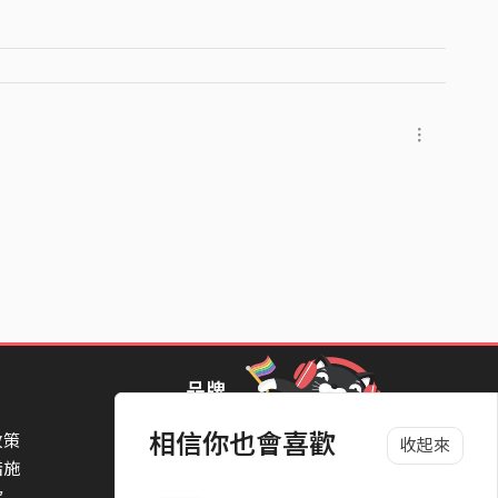
k
品牌
候
翔
相信你也會喜歡
政策
StreetVoice Awards 街聲音樂獎
收起來
措施
TheNextBigThing 大團誕生
款
Blow 吹音樂