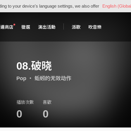
ing to your device's language settings, we also offer
English (Global
周邊商店
徵選
演出活動
派歌
吹音樂
08.破晓
Pop
・
蚯蚓的无效动作
播放次數
喜歡
0
0