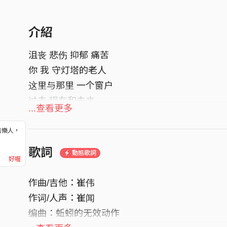
介紹
沮丧 悲伤 抑郁 痛苦
你 我 守灯塔的老人
这里与那里 一个窗户
过去 现在和未来
...查看更多
莫名其妙的重合在一起，化为混沌，静待黎明破
音樂人，
！
歌詞
動態歌詞
好喔
作曲/吉他：崔伟
作词/人声：崔闻
编曲：蚯蚓的无效动作