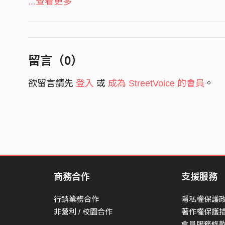
录音/混音：张笑川
...查看更多
封面设计：YUMMY-BBBEAR
一串风铃被风吹乱 还拍打着窗沿
看窗外星群拥挤成一片 提醒我多不安
留言（
0
）
晨曦究竟何时造访 这样夜晚还能坚持多久
妄想某天可以逃向远方 但黑夜
欲留言請先
登入
或
成為 StreetVoice 的會員
。
Nobody saw me cry nobody save my life
But I wanna believe that daybreak will come bac
夜空依然宝石蓝 目光期待地平线
直到第一丝温暖终于照进来
稀落残星挂在淡青色夜空 回忆中你变朦胧
商務合作
支援服務
路边吹来的寒风吸入空气更稀薄 想起去年这个时
颠覆记忆打乱回忆 旧的翅膀已无法在这片天空翱
行銷業務合作
隱私權保護
残破云朵化成了火 燃烧沉默
非營利 / 校園合作
著作權保護
會員服務條