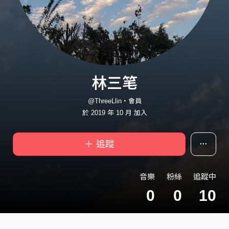
林三笔
@ThreeLlin・會員
於 2019 年 10 月 加入
＋ 追蹤
音樂
粉絲
追蹤中
0
0
10