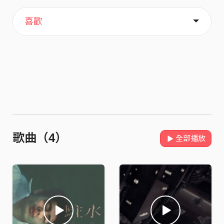
主頁
歌單
關於
喜歡
歌曲（4）
全部播放